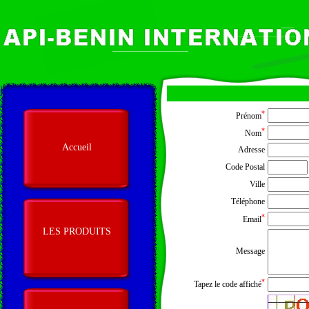
*
Prénom
*
Nom
Accueil
Adresse
Code Postal
Ville
Téléphone
*
Email
LES PRODUITS
Message
*
Tapez le code affiché