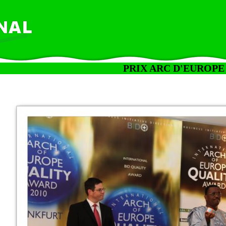
PRIX ARC D'EUROPE